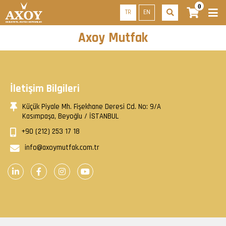
0
TR
EN
Axoy Mutfak
İletişim Bilgileri
Küçük Piyale Mh. Fişekhane Deresi Cd. No: 9/A
Kasımpaşa, Beyoğlu / İSTANBUL
+90 (212) 253 17 18
info@axoymutfak.com.tr